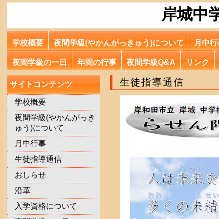
岸城中
学校概要
夜間学級(やかんがっきゅう)について
月中行
夜間学級の一日
年間の行事
夜間学級Q&A
リンク
生徒指導通信
サイトコンテンツ
学校概要
夜間学級(やかんがっき
ゅう)について
月中行事
生徒指導通信
おしらせ
沿革
入学資格について