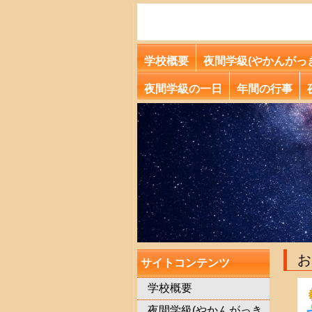
学校概要
夜間学級(やかんがっ
夜間学級の一日
年間の行事
サイトコンテンツ
学校概要
夜間学級(やかんがっき