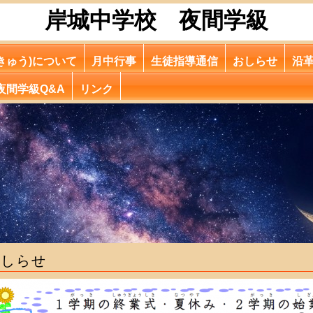
岸城中学校 夜間学級
きゅう)について
月中行事
生徒指導通信
おしらせ
沿
夜間学級Q&A
リンク
おしらせ